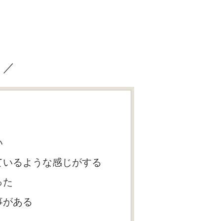
？／
い
ているような感じがする
った
事がある