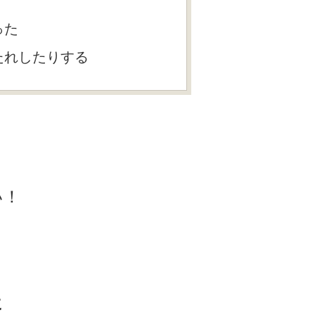
った
たれしたりする
い！
に