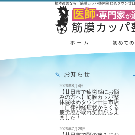
根本改善なら「筋膜カッパ整体院 ゆめタウン廿
お知らせ
2026年8月4日
【廿日市で疲労感にお悩
みの方へ】筋膜カッパ整
体院ゆめタウン廿日市店
｜自律神経症状からくる
疲労感が取れ笑顔がふえ
ました！
2026年7月28日