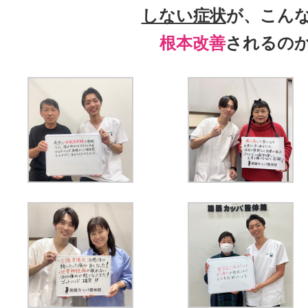
しない症状
が、こん
根本改善
されるの