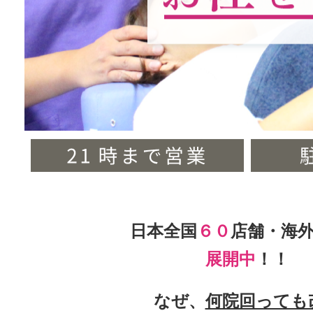
日本全国
６０
店舗・海
展開中
！！
なぜ、
何院回っても