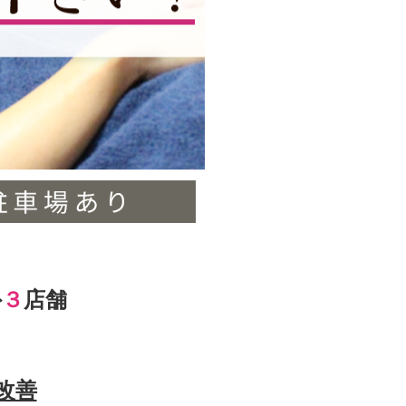
外
３
店舗
改善