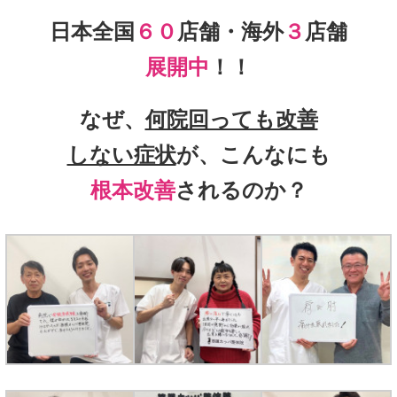
日本全国
６０
店舗・海外
３
店舗
展開中
！！
なぜ、
何院回っても改善
しない症状
が、こんなにも
根本改善
されるのか？