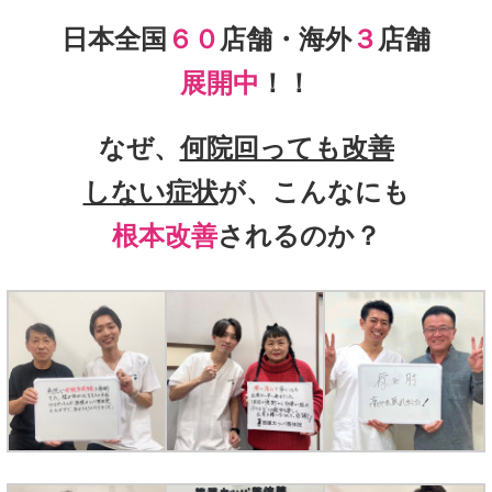
日本全国
６０
店舗・海外
３
店舗
展開中
！！
なぜ、
何院回っても改善
しない症状
が、こんなにも
根本改善
されるのか？