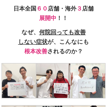
日本全国
６０
店舗・海外
３
店舗
展開中
！！
なぜ、
何院回っても改善
しない症状
が、こんなにも
根本改善
されるのか？