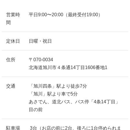
営業時
平日9:00〜20:00（最終受付19:00）
間
定休日
日曜・祝日
住所
〒070-0034
北海道旭川市４条通14丁目1606番地1
交通
「旭川四条」駅より徒歩7分
「旭川」駅より車で5分
あさでん、道北バス、バス停「4条14丁目」
目の前
駐車場
3台（お店の前に2台、後ろに1台停められま