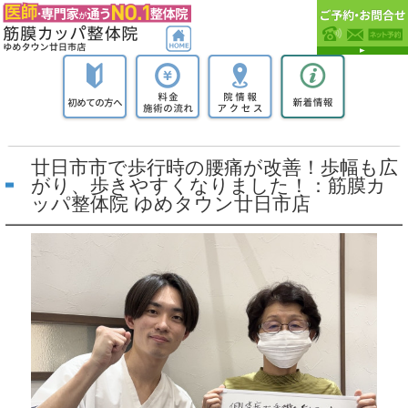
廿日市市で歩行時の腰痛が改善！歩幅も広
がり、歩きやすくなりました！：筋膜カ
ッパ整体院 ゆめタウン廿日市店