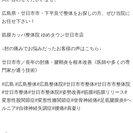
広島県・廿日市市・下平良で整体をお探しの方、ぜひ当院に
お任せ下さい！
筋膜カッパ整体院 ゆめタウン廿日市店
↓肘の痛みでお悩みだったお客様の声はこちら↓
廿日市市／長年の肘痛・腱鞘炎を根本改善《医師や多くの専
門家が通う技術》
#広島 #広島整体#広島整体院#廿日市市整体#廿日市市整体院
#廿日市整体#廿日市整体院#姿勢改善#筋膜#筋膜リリース#
変形性股関節症#変形性膝関節症#坐骨神経痛#足底腱膜炎#ヘ
ルニア#自律神経失調症#腰痛#肩凝り