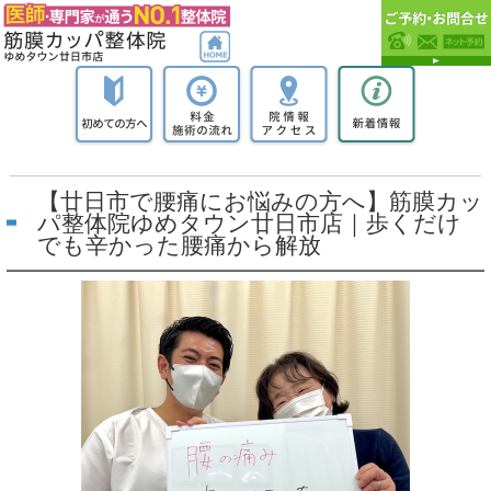
【廿日市で腰痛にお悩みの方へ】筋膜カッ
パ整体院ゆめタウン廿日市店｜歩くだけ
でも辛かった腰痛から解放